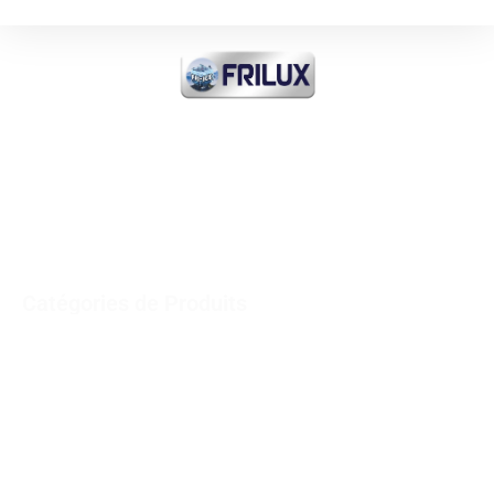
FRI-ICE Sarl
Importateur de tout produit
FROID INDUSTRIEL et
COMMERCIAL et MEDICAL
Catégories de Produits
Réfrigérateurs verticaux – Congélateurs Horizontaux
Refrigerator Inox
Minibars
Réfrigérateur Pâtisserie