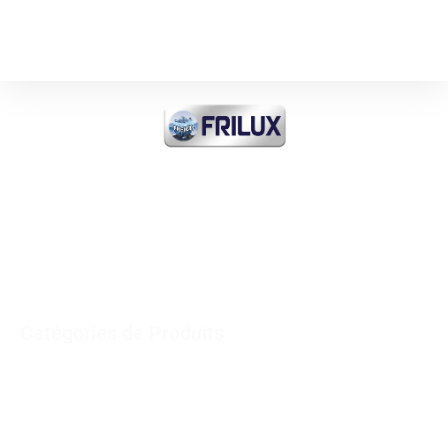
Plus d'information
FRI-ICE Sarl
Importateur de tout produit
FROID INDUSTRIEL et
COMMERCIAL et MEDICAL
Catégories de Produits
Réfrigérateurs verticaux – Congélateurs Horizontaux
Refrigerator Inox
Minibars