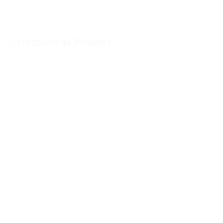
COMMERCIAL et MEDICAL
Catégories de Produits
Réfrigérateurs verticaux – Congélateurs Horizontaux
Refrigerator Inox
Minibars
Réfrigérateur Pâtisserie
Echangeurs Thermiques
Evaporateur condenseurs
Récupération de chaleur
Résistances électriques
Fontaines Produits