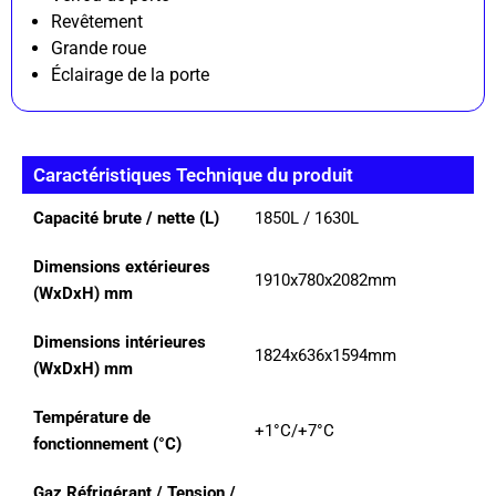
Revêtement
Grande roue
Éclairage de la porte
Caractéristiques Technique du produit
Capacité brute / nette (L)
1850L / 1630L
Dimensions extérieures
1910x780x2082mm
(WxDxH) mm
Dimensions intérieures
1824x636x1594mm
(WxDxH) mm
Température de
+1°C/+7°C
fonctionnement (°C)
Gaz Réfrigérant / Tension /