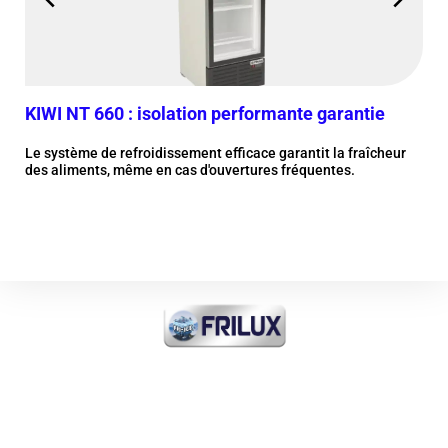
KIWI NT 660 : isolation performante garantie
KIW
Le système de refroidissement efficace garantit la fraîcheur
Dot
des aliments, même en cas d'ouvertures fréquentes.
une
Plus d'information
FRI-ICE Sarl
Importateur de tout produit
FROID INDUSTRIEL et