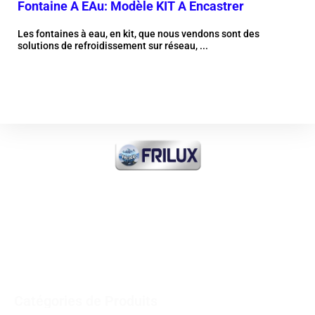
Fontaine A EAu: Modèle KIT A Encastrer
Fo
co
Les fontaines à eau, en kit, que nous vendons sont des
solutions de refroidissement sur réseau, ...
Nos
dist
Plus d'information
FRI-ICE Sarl
Importateur de tout produit
FROID INDUSTRIEL et
COMMERCIAL et MEDICAL
Catégories de Produits